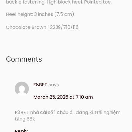
buckle fastening. High block heel. Pointed toe.
Heel height: 3 inches (7.5 cm)
Chocolate Brown | 2239/710/116
Comments
F8BET
says
March 25, 2026 at 7:10 am
F8BET nhà cái số 1 châu á . đăng kí trải nghiệm
tặng 68k
Reply