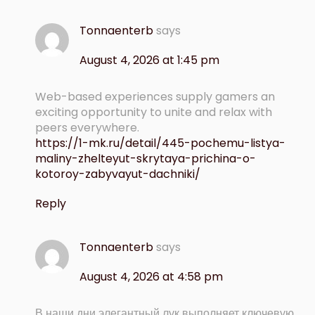
Tonnaenterb
says
August 4, 2026 at 1:45 pm
Web-based experiences supply gamers an
exciting opportunity to unite and relax with
peers everywhere.
https://1-mk.ru/detail/445-pochemu-listya-
maliny-zhelteyut-skrytaya-prichina-o-
kotoroy-zabyvayut-dachniki/
Reply
Tonnaenterb
says
August 4, 2026 at 4:58 pm
В наши дни элегантный лук выполняет ключевую